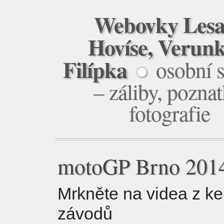
Webovky Les
Hovíse, Verunk
Filípka
osobní 
●
– záliby, poznat
fotografie
motoGP Brno 201
Mrkněte na videa z k
závodů