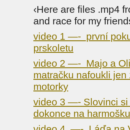
‹Here are files .mp4 
and race for my friends
video 1 —- první poku
prskoletu
video 2 —- Majo a Oli
matračku nafoukli jen 
motorky
video 3 —- Slovinci si 
dokonce na harmošk
video 4 —- Láďa na 