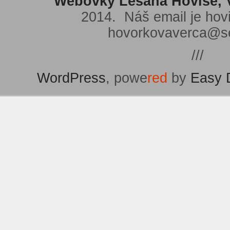
Webovky Lesana Hovíse, V
2014. Náš email je hov
hovorkovaverca@s
///
WordPress
, powe
red
by
Easy 