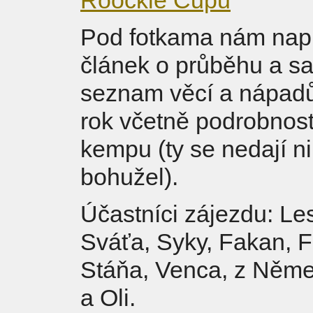
Roockie Cupu
Pod fotkama nám napí
článek o průběhu a 
seznam věcí a nápadů 
rok včetně podrobnos
kempu (ty se nedají ni
bohužel).
Účastníci zájezdu: Le
Sváťa, Syky, Fakan, F
Stáňa, Venca, z Něm
a Oli.